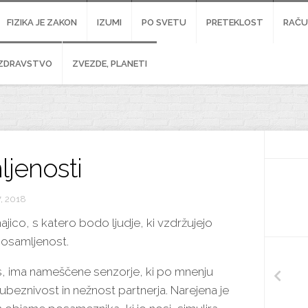
FIZIKA JE ZAKON
IZUMI
PO SVETU
PRETEKLOST
RAČU
ZDRAVSTVO
ZVEZDE, PLANETI
ljenosti
, 2018
 majico, s katero bodo ljudje, ki vzdržujejo
 osamljenost.
gs, ima nameščene senzorje, ki po mnenju
jubeznivost in nežnost partnerja. Narejena je