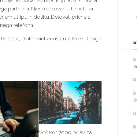
ih objame posameznika, ki jo nosi, simulira
ega partnerja. Njeno delovanje temelji na
čnem utripu in dotiku. Delovati prične s
nega telefona.
 Rosella, diplomantka inštituta Ivrea Design
R
ka
el
Več kot 7000 prijav za