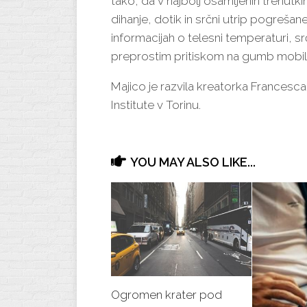
tako, da v najbolj osamljenih trenutk
dihanje, dotik in srčni utrip pogrešan
informacijah o telesni temperaturi, sr
preprostim pritiskom na gumb mobil
Majico je razvila kreatorka Francesca
Institute v Torinu.
YOU MAY ALSO LIKE...
Ogromen krater pod