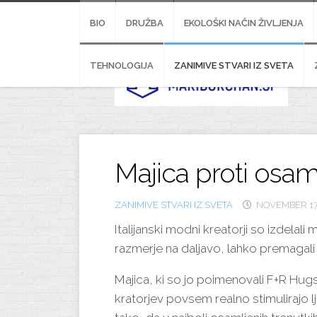
Skip
to
BIO
DRUŽBA
EKOLOŠKI NAČIN ŽIVLJENJA
content
TEHNOLOGIJA
ZANIMIVE STVARI IZ SVETA
Majica proti osam
ZANIMIVE STVARI IZ SVETA
NOVEMBER 17
Italijanski modni kreatorji so izdelali
razmerje na daljavo, lahko premagali
Majica, ki so jo poimenovali F+R Hu
kratorjev povsem realno stimulirajo l